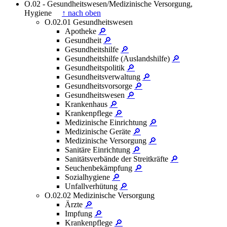
O.02 - Gesundheitswesen/Medizinische Versorgung,
Hygiene
↑ nach oben
O.02.01 Gesundheitswesen
Apotheke
🔎
Gesundheit
🔎
Gesundheitshilfe
🔎
Gesundheitshilfe (Auslandshilfe)
🔎
Gesundheitspolitik
🔎
Gesundheitsverwaltung
🔎
Gesundheitsvorsorge
🔎
Gesundheitswesen
🔎
Krankenhaus
🔎
Krankenpflege
🔎
Medizinische Einrichtung
🔎
Medizinische Geräte
🔎
Medizinische Versorgung
🔎
Sanitäre Einrichtung
🔎
Sanitätsverbände der Streitkräfte
🔎
Seuchenbekämpfung
🔎
Sozialhygiene
🔎
Unfallverhütung
🔎
O.02.02 Medizinische Versorgung
Ärzte
🔎
Impfung
🔎
Krankenpflege
🔎