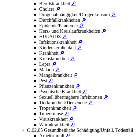
Berufskrankheit
🔎
Cholera
🔎
Drogenabhängigkeit/Drogenkonsum
🔎
Durchfallkrankheiten
🔎
Epidemie/Pandemie
🔎
Herz- und Kreislaufkrankheiten
🔎
HIV/AIDS
🔎
Infektionskrankheit
🔎
Kindersterblichkeit
🔎
Krankheit
🔎
Krebskrankheit
🔎
Lepra
🔎
Malaria
🔎
Mangelkrankheit
🔎
Pest
🔎
Pflanzenkrankheit
🔎
Psychische Krankheit
🔎
Sexuell übertragbare Infektionen
🔎
Tierkrankheit/Tierseuche
🔎
Tropenkrankheit
🔎
Tuberkulose
🔎
Viruskrankheit
🔎
Wurmkrankheit
🔎
O.02.05 Gesundheitliche Schädigung/Unfall, Todesfall
Arbeitsunfall
🔎