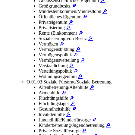
Genossenschaftliches Eigentum
🔎
Großgrundbesitz
🔎
Mindesteinkommen/Mindestlohn
🔎
Öffentliches Eigentum
🔎
Privateigentum
🔎
Privatisierung
🔎
Rente (Einkommen)
🔎
Sozialisierung von Besitz
🔎
Vermögen
🔎
Vermögensbildung
🔎
Vermögenspolitik
🔎
Vermögensverteilung
🔎
Verstaatlichung
🔎
Verteilungspolitik
🔎
Wohnungseigentum
🔎
O.01.03 Soziale Fürsorge/Soziale Betreuung
Altenbetreuung/Altenhilfe
🔎
Armenhilfe
🔎
Flüchtlingshilfe
🔎
Flüchtlingslager
🔎
Gesundheitshilfe
🔎
Invalidenhilfe
🔎
Jugendhilfe/Kinderfürsorge
🔎
Kinderbetreuung/Jugendbetreuung
🔎
Private Sozialfürsorge
🔎