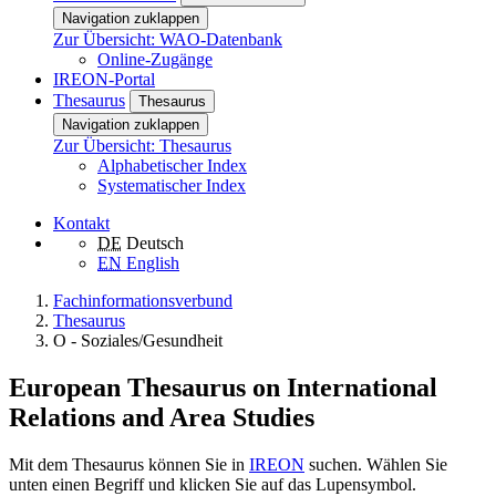
Navigation zuklappen
Zur Übersicht: WAO-Datenbank
Online-Zugänge
IREON-Portal
Thesaurus
Thesaurus
Navigation zuklappen
Zur Übersicht: Thesaurus
Alphabetischer Index
Systematischer Index
Kontakt
DE
Deutsch
EN
English
Fachinformationsverbund
Thesaurus
O - Soziales/Gesundheit
European Thesaurus on International
Relations and Area Studies
Mit dem Thesaurus können Sie in
IREON
suchen. Wählen Sie
unten einen Begriff und klicken Sie auf das Lupensymbol.