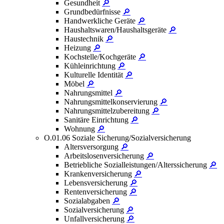
Gesundheit
🔎
Grundbedürfnisse
🔎
Handwerkliche Geräte
🔎
Haushaltswaren/Haushaltsgeräte
🔎
Haustechnik
🔎
Heizung
🔎
Kochstelle/Kochgeräte
🔎
Kühleinrichtung
🔎
Kulturelle Identität
🔎
Möbel
🔎
Nahrungsmittel
🔎
Nahrungsmittelkonservierung
🔎
Nahrungsmittelzubereitung
🔎
Sanitäre Einrichtung
🔎
Wohnung
🔎
O.01.06 Soziale Sicherung/Sozialversicherung
Altersversorgung
🔎
Arbeitslosenversicherung
🔎
Betriebliche Sozialleistungen/Alterssicherung
🔎
Krankenversicherung
🔎
Lebensversicherung
🔎
Rentenversicherung
🔎
Sozialabgaben
🔎
Sozialversicherung
🔎
Unfallversicherung
🔎