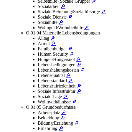
Selbsthilfe (Soziale Gruppe)
🔎
Sozialarbeit
🔎
Soziale Betreuung/Sozialfürsorge
🔎
Soziale Dienste
🔎
Sozialhilfe
🔎
Wohngeld/Wohnbeihilfe
🔎
O.01.04 Materielle Lebensbedingungen
Alltag
🔎
Armut
🔎
Familienbudget
🔎
Human Security
🔎
Hunger/Hungersnot
🔎
Lebensbedingungen
🔎
Lebenshaltungskosten
🔎
Lebensqualität
🔎
Lebensstandard
🔎
Lebenszufriedenheit
🔎
Soziale Infrastruktur
🔎
Soziale Lage
🔎
Wohnverhältnisse
🔎
O.01.05 Grundbedürfnisse
Arbeitsplatz
🔎
Bekleidung
🔎
Bildung/Erziehung
🔎
Ernährung
🔎