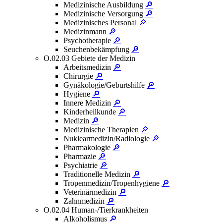
Medizinische Ausbildung
🔎
Medizinische Versorgung
🔎
Medizinisches Personal
🔎
Medizinmann
🔎
Psychotherapie
🔎
Seuchenbekämpfung
🔎
O.02.03 Gebiete der Medizin
Arbeitsmedizin
🔎
Chirurgie
🔎
Gynäkologie/Geburtshilfe
🔎
Hygiene
🔎
Innere Medizin
🔎
Kinderheilkunde
🔎
Medizin
🔎
Medizinische Therapien
🔎
Nuklearmedizin/Radiologie
🔎
Pharmakologie
🔎
Pharmazie
🔎
Psychiatrie
🔎
Traditionelle Medizin
🔎
Tropenmedizin/Tropenhygiene
🔎
Veterinärmedizin
🔎
Zahnmedizin
🔎
O.02.04 Human-/Tierkrankheiten
Alkoholismus
🔎