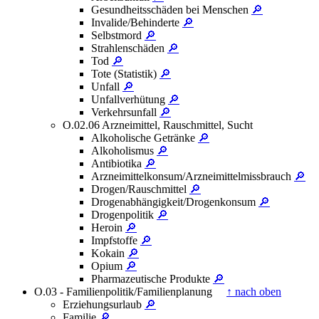
Gesundheitsschäden bei Menschen
🔎
Invalide/Behinderte
🔎
Selbstmord
🔎
Strahlenschäden
🔎
Tod
🔎
Tote (Statistik)
🔎
Unfall
🔎
Unfallverhütung
🔎
Verkehrsunfall
🔎
O.02.06 Arzneimittel, Rauschmittel, Sucht
Alkoholische Getränke
🔎
Alkoholismus
🔎
Antibiotika
🔎
Arzneimittelkonsum/Arzneimittelmissbrauch
🔎
Drogen/Rauschmittel
🔎
Drogenabhängigkeit/Drogenkonsum
🔎
Drogenpolitik
🔎
Heroin
🔎
Impfstoffe
🔎
Kokain
🔎
Opium
🔎
Pharmazeutische Produkte
🔎
O.03 - Familienpolitik/Familienplanung
↑ nach oben
Erziehungsurlaub
🔎
Familie
🔎