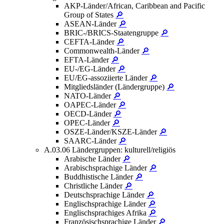
AKP-Länder/African, Caribbean and Pacific
Group of States
🔎
ASEAN-Länder
🔎
BRIC-/BRICS-Staatengruppe
🔎
CEFTA-Länder
🔎
Commonwealth-Länder
🔎
EFTA-Länder
🔎
EU-/EG-Länder
🔎
EU/EG-assoziierte Länder
🔎
Mitgliedsländer (Ländergruppe)
🔎
NATO-Länder
🔎
OAPEC-Länder
🔎
OECD-Länder
🔎
OPEC-Länder
🔎
OSZE-Länder/KSZE-Länder
🔎
SAARC-Länder
🔎
A.03.06 Ländergruppen: kulturell/religiös
Arabische Länder
🔎
Arabischsprachige Länder
🔎
Buddhistische Länder
🔎
Christliche Länder
🔎
Deutschsprachige Länder
🔎
Englischsprachige Länder
🔎
Englischsprachiges Afrika
🔎
Französischsprachige Länder
🔎