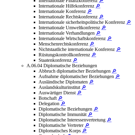
Internationale Finanzkonferenz
🔎
Internationale Hilfekonferenz
🔎
Internationale Konferenz
🔎
Internationale Rechtskonferenz
🔎
Internationale sicherheitspolitische Konferenz
🔎
Internationale Umweltkonferenz
🔎
Internationale Verhandlungen
🔎
Internationale Wirtschaftskonferenz
🔎
Menschenrechtskonferenz
🔎
Nichtstaatliche internationale Konferenz
🔎
Rüstungskontrollkonferenz
🔎
Staatenkonferenz
🔎
A.06.04 Diplomatische Beziehungen
Abbruch diplomatischer Beziehungen
🔎
Aufnahme diplomatischer Beziehungen
🔎
Ausländische Diplomaten
🔎
Auslandskulturinstitut
🔎
Auswärtiger Dienst
🔎
Botschaft
🔎
Delegation
🔎
Diplomatische Beziehungen
🔎
Diplomatische Immunität
🔎
Diplomatische Interessenvertretung
🔎
Diplomatische Vertreter
🔎
Diplomatisches Korps
🔎