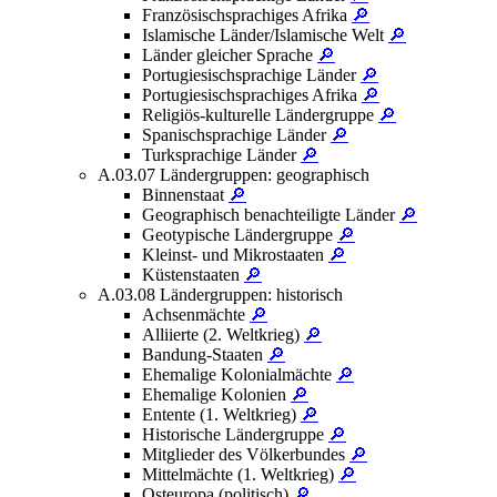
Französischsprachiges Afrika
🔎
Islamische Länder/Islamische Welt
🔎
Länder gleicher Sprache
🔎
Portugiesischsprachige Länder
🔎
Portugiesischsprachiges Afrika
🔎
Religiös-kulturelle Ländergruppe
🔎
Spanischsprachige Länder
🔎
Turksprachige Länder
🔎
A.03.07 Ländergruppen: geographisch
Binnenstaat
🔎
Geographisch benachteiligte Länder
🔎
Geotypische Ländergruppe
🔎
Kleinst- und Mikrostaaten
🔎
Küstenstaaten
🔎
A.03.08 Ländergruppen: historisch
Achsenmächte
🔎
Alliierte (2. Weltkrieg)
🔎
Bandung-Staaten
🔎
Ehemalige Kolonialmächte
🔎
Ehemalige Kolonien
🔎
Entente (1. Weltkrieg)
🔎
Historische Ländergruppe
🔎
Mitglieder des Völkerbundes
🔎
Mittelmächte (1. Weltkrieg)
🔎
Osteuropa (politisch)
🔎