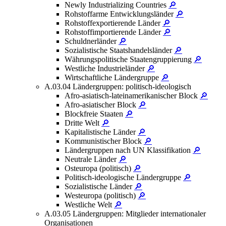
Newly Industrializing Countries
🔎
Rohstoffarme Entwicklungsländer
🔎
Rohstoffexportierende Länder
🔎
Rohstoffimportierende Länder
🔎
Schuldnerländer
🔎
Sozialistische Staatshandelsländer
🔎
Währungspolitische Staatengruppierung
🔎
Westliche Industrieländer
🔎
Wirtschaftliche Ländergruppe
🔎
A.03.04 Ländergruppen: politisch-ideologisch
Afro-asiatisch-lateinamerikanischer Block
🔎
Afro-asiatischer Block
🔎
Blockfreie Staaten
🔎
Dritte Welt
🔎
Kapitalistische Länder
🔎
Kommunistischer Block
🔎
Ländergruppen nach UN Klassifikation
🔎
Neutrale Länder
🔎
Osteuropa (politisch)
🔎
Politisch-ideologische Ländergruppe
🔎
Sozialistische Länder
🔎
Westeuropa (politisch)
🔎
Westliche Welt
🔎
A.03.05 Ländergruppen: Mitglieder internationaler
Organisationen