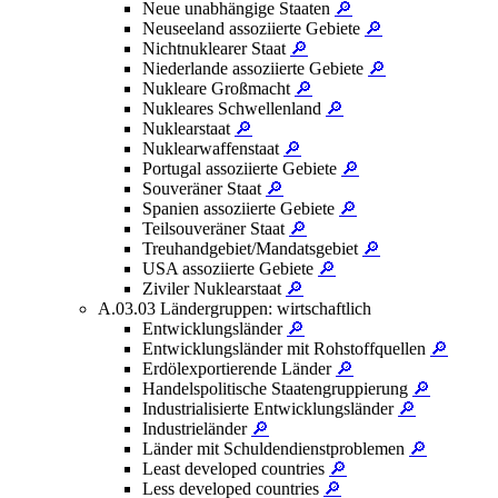
Neue unabhängige Staaten
🔎
Neuseeland assoziierte Gebiete
🔎
Nichtnuklearer Staat
🔎
Niederlande assoziierte Gebiete
🔎
Nukleare Großmacht
🔎
Nukleares Schwellenland
🔎
Nuklearstaat
🔎
Nuklearwaffenstaat
🔎
Portugal assoziierte Gebiete
🔎
Souveräner Staat
🔎
Spanien assoziierte Gebiete
🔎
Teilsouveräner Staat
🔎
Treuhandgebiet/Mandatsgebiet
🔎
USA assoziierte Gebiete
🔎
Ziviler Nuklearstaat
🔎
A.03.03 Ländergruppen: wirtschaftlich
Entwicklungsländer
🔎
Entwicklungsländer mit Rohstoffquellen
🔎
Erdölexportierende Länder
🔎
Handelspolitische Staatengruppierung
🔎
Industrialisierte Entwicklungsländer
🔎
Industrieländer
🔎
Länder mit Schuldendienstproblemen
🔎
Least developed countries
🔎
Less developed countries
🔎