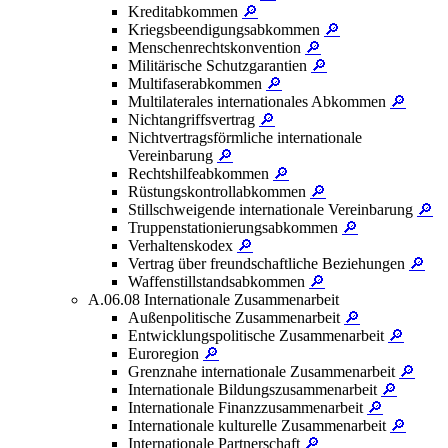
Kreditabkommen
🔎
Kriegsbeendigungsabkommen
🔎
Menschenrechtskonvention
🔎
Militärische Schutzgarantien
🔎
Multifaserabkommen
🔎
Multilaterales internationales Abkommen
🔎
Nichtangriffsvertrag
🔎
Nichtvertragsförmliche internationale
Vereinbarung
🔎
Rechtshilfeabkommen
🔎
Rüstungskontrollabkommen
🔎
Stillschweigende internationale Vereinbarung
🔎
Truppenstationierungsabkommen
🔎
Verhaltenskodex
🔎
Vertrag über freundschaftliche Beziehungen
🔎
Waffenstillstandsabkommen
🔎
A.06.08 Internationale Zusammenarbeit
Außenpolitische Zusammenarbeit
🔎
Entwicklungspolitische Zusammenarbeit
🔎
Euroregion
🔎
Grenznahe internationale Zusammenarbeit
🔎
Internationale Bildungszusammenarbeit
🔎
Internationale Finanzzusammenarbeit
🔎
Internationale kulturelle Zusammenarbeit
🔎
Internationale Partnerschaft
🔎