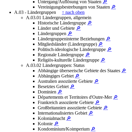
Untergang/Auflösung von Staaten
🔎
Vereinigungsbestrebungen von Staaten
🔎
A.03 - Ländergruppen
↑ nach oben
A.03.01 Ländergruppen, allgemein
Historische Ländergruppe
🔎
Länder und Gebiete
🔎
Ländergruppen
🔎
Ländergruppeninterne Beziehungen
🔎
Mitgliedsländer (Ländergruppe)
🔎
Politisch-ideologische Ländergruppe
🔎
Regionale Ländergruppe
🔎
Religiös-kulturelle Ländergruppe
🔎
A.03.02 Ländergruppen: Status
Abhängige überseeische Gebiete des Staates
🔎
Abhängiges Gebiet
🔎
Australien assoziierte Gebiete
🔎
Besetztes Gebiet
🔎
Dominien
🔎
Départements et Territoires d'Outre-Mer
🔎
Frankreich assoziierte Gebiete
🔎
Großbritannien assoziierte Gebiete
🔎
Internationalisiertes Gebiet
🔎
Kolonialmacht
🔎
Kolonie
🔎
Kondominium/Koimperium
🔎